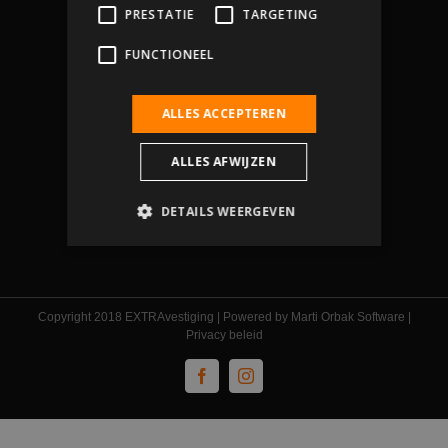
PRESTATIE
TARGETING
FUNCTIONEEL
ALLES ACCEPTEREN
Hollewatering 3b, 2295 LV Kwintsheul
Phone:
0174-638690
ALLES AFWIJZEN
Email:
info@marti-orbak.nl
Web:
www.marti-orbak.nl
DETAILS WEERGEVEN
Strikt noodzakelijk
Prestatie
Targeting
Functioneel
Copyright 2018 EXTRAvestiging | Powered by
Marti Orbak Software
|
Privacy beleid
Strikt noodzakelijke cookies maken de
kernfunctionaliteiten van de website mogelijk,
Facebook
Instagram
zoals gebruikersaanmelding en
accountbeheer. De website kan niet goed
worden gebruikt zonder de strikt
noodzakelijke cookies.