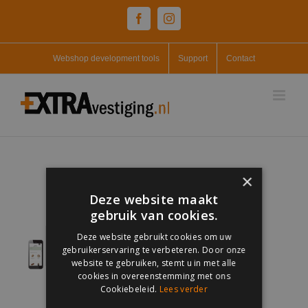
Skip
Facebook
Instagram
to
content
Webshop development tools
Support
Contact
×
Deze website maakt
gebruik van cookies.
Deze website gebruikt cookies om uw
gebruikerservaring te verbeteren. Door onze
website te gebruiken, stemt u in met alle
cookies in overeenstemming met ons
Cookiebeleid.
Lees verder