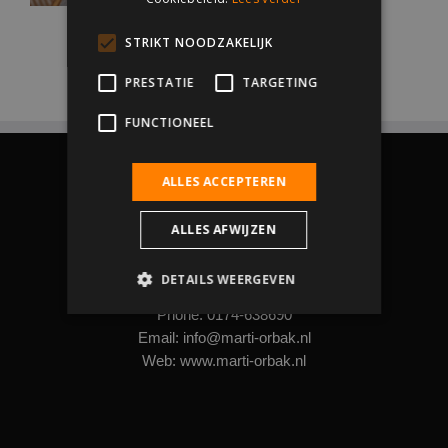
STRIKT NOODZAKELIJK
PRESTATIE
TARGETING
FUNCTIONEEL
ALLES ACCEPTEREN
ALLES AFWIJZEN
DETAILS WEERGEVEN
Hollewatering 3b, 2295 LV Kwintsheul
Phone:
0174-638690
Email:
info@marti-orbak.nl
Strikt noodzakelijk
Prestatie
Web:
www.marti-orbak.nl
Targeting
Functioneel
Strikt noodzakelijke cookies maken de
kernfunctionaliteiten van de website mogelijk,