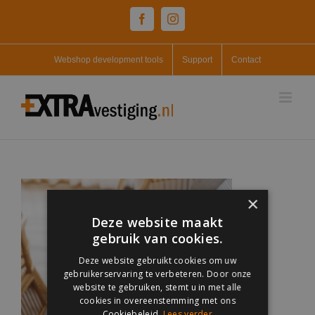
Skip
Facebook
Instagram
to
content
Webshop development tools
Support
Contact
×
Deze website maakt
gebruik van cookies.
Deze website gebruikt cookies om uw
gebruikerservaring te verbeteren. Door onze
website te gebruiken, stemt u in met alle
cookies in overeenstemming met ons
Cookiebeleid.
Lees verder