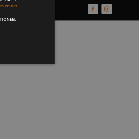
es verder
Facebook
Instagram
TIONEEL
lding en accountbeheer. De
gle Analytics om de
ubleclick en voert
iker de website gebruikt
de eindgebruiker heeft
site bezocht.