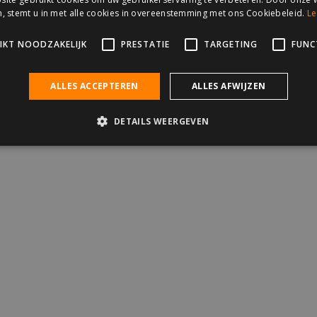
, stemt u in met alle cookies in overeenstemming met ons Cookiebeleid.
Le
re
|
Privacy beleid
IKT NOODZAKELIJK
PRESTATIE
TARGETING
FUNC
ALLES ACCEPTEREN
ALLES AFWIJZEN
DETAILS WEERGEVEN
Strikt noodzakelijk
Prestatie
Targeting
Functioneel
es maken de kernfunctionaliteiten van de website mogelijk, zoals gebruikersaanme
en gebruikt zonder de strikt noodzakelijke cookies.
Aanbieder / Domein
Vervaldatum
Omschrijving
.extravestiging.nl
2 jaar
Deze cookie wordt gebruikt door Goo
sessiestatus te behouden.
Sessie
Deze cookie wordt ingesteld door Do
Microsoft Corporation
informatie uit over hoe de eindgebru
webshop.extravestiging.nl
en over eventuele advertenties die 
gezien voordat hij de genoemde web