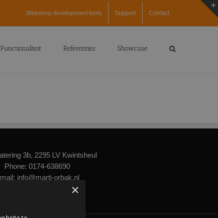
Webshop development tools
Support
Contact
Functionaliteit
Referenties
Showcase
atering 3b, 2295 LV Kwintsheul
Phone:
0174-638690
mail:
info@marti-orbak.nl
×
Web:
www.marti-orbak.nl
ebsite te