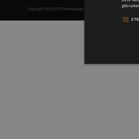
gebruiken
Copyright 2018 EXTRAvestiging | Powered by
Marti Orbak Softwa
STR
Strikt noodzakelijke cooki
website kan niet goed word
Naam
_ga_8FNJHZ740Q
ASP.NET_SessionId