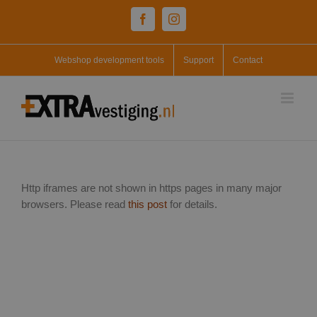
Skip
Facebook
Instagram
to
content
Webshop development tools
Support
Contact
Http iframes are not shown in https pages in many major
browsers. Please read
this post
for details.