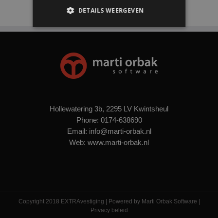
DETAILS WEERGEVEN
Strikt noodzakelijk
Prestatie
Targeting
Functioneel
Strikt noodzakelijke cookies maken de
kernfunctionaliteiten van de website mogelijk,
zoals gebruikersaanmelding en
accountbeheer. De website kan niet goed
Hollewatering 3b, 2295 LV Kwintsheul
worden gebruikt zonder de strikt
noodzakelijke cookies.
Phone:
0174-638690
Email:
info@marti-orbak.nl
Naam
Aanbieder / Domein
Verval
Web:
www.marti-orbak.nl
_ga_8FNJHZ740Q
.extravestiging.nl
2 ja
ASP.NET_SessionId
Sess
Microsoft Corporation
webshop.extravestiging.nl
Copyright 2018 EXTRAvestiging | Powered by
Marti Orbak Software
|
Privacy beleid